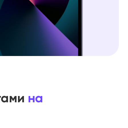
нтами
на