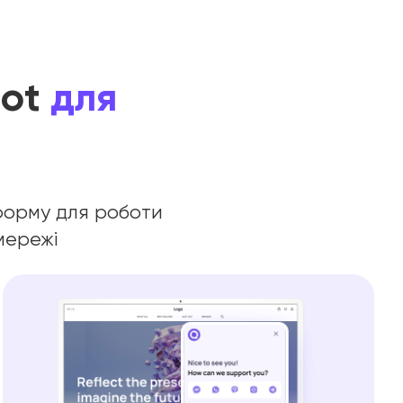
Bot
для
тформу для роботи
мережі