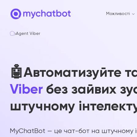
Можливості
Agent Viber
🤖Автоматизуйте т
Viber
без зайвих зу
штучному інтелект
MyChatBot — це чат-бот на штучному інт