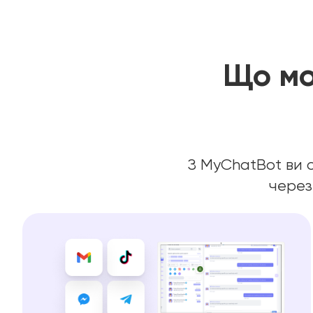
Що мо
З MyChatBot ви о
через