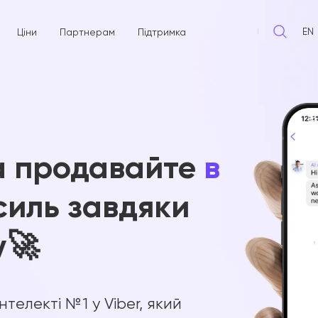
EN
Ціни
Партнерам
Підтримка
а продавайте
в
силь завдяки
у🚀
електі № 1 у Viber, який